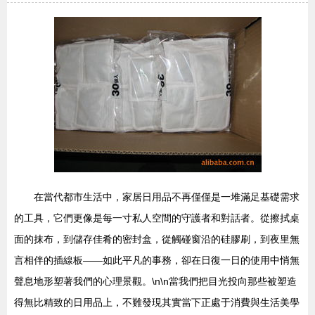
在當代都市生活中，家居日用品不再僅僅是一堆滿足基礎需求
的工具，它們更像是每一寸私人空間的守護者和對話者。從擦拭桌
面的抹布，到儲存佳肴的密封盒，從觸碰窗沿的硅膠刷，到夜里無
言相伴的插線板——如此平凡的事務，卻在日復一日的使用中悄無
聲息地形塑著我們的心理景觀。\n\n當我們把目光投向那些被塑造
得無比精致的日用品上，不難發現其實當下正處于消費與生活美學