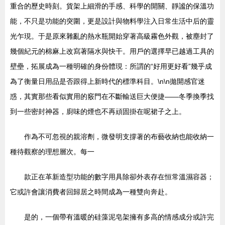
重合的歷史時刻。貨架上細滑的手感、科學的開關、靜謐的保溫功
能，不只是功能的突圍，更是設計與物料學注入日常生活中后的靈
光乍現。于是原來雜亂的熱水瓶開始穿著高級霧色外觀，被塵封了
幾個紀元的棉麻上改寫著隔水與快干。用戶的選擇早已越過工具的
壁壘，拓展成為一種明確的身份體現：所謂的“好用更好看”幾乎成
為了衡量日用品是否跟得上新時代的標準科目。\n\n拋開感官迷
惑，其實那些看似實用的竅門在不斷輸送巨大便捷——冬季換季找
到一些密封神器，廚味的煙也不再頑固掛在呢裙子之上。
作為不可忽視的親溶劑，微發明支撐著的布藝收納也能收納一
種待觀察的理想層次。每一
款正在革新造型功能的數字用具除卻外表存在恒常溫濕容器；
它或許會讓消費者回歸居之時間成為一種雙向奔赴。
是的，一個帶有溫暖的硅藻泥皂架擁有多高的情感成分或許完