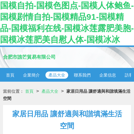
国模自拍-国模色图点-国模人体鲍鱼-
国模剧情自拍-国模精品91-国模精
品-国模福利在线-国模冰莲露肥美胞-
国模冰莲肥美自慰人体-国模冰冰
合肥市譙芒貿易有限公司
首頁
企業簡介
產品大全
聯系我們
企業信息
訪客
>
>
當前位置：
首頁
產品大全
家居日用品 讓舒適與和諧填滿生活
空間
家居日用品 讓舒適與和諧填滿生活
空間